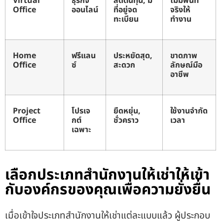
Virtual
ธุรกิจ
ลดต้นทุน, มี
ไม่มีพื้นที่
Office
ออนไลน์
ที่อยู่จด
จริงให้
ทะเบียน
ทำงาน
Home
ฟรีแลน
ประหยัดสุด,
ขาดภาพ
Office
ซ์
สะดวก
ลักษณ์มือ
อาชีพ
Project
โปรเจ
ยืดหยุ่น,
ใช้งานจำกัด
Office
กต์
ชั่วคราว
เวลา
เฉพาะ
เลือกประเภทสำนักงานให้เช่าให้เข้า
กับองค์กรของคุณเพื่อความยั่งยื่น
เมื่อเข้าใจประเภทสำนักงานให้เช่าแต่ละแบบแล้ว ผู้ประกอบ