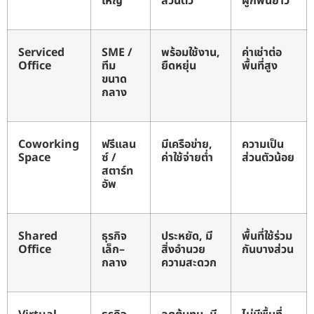
ใหญ่
ส่วนตัว
ผูกพันยาว
Serviced
SME /
พร้อมใช้งาน,
ค่าเช่าต่อ
Office
ทีม
ยืดหยุ่น
พื้นที่สูง
ขนาด
กลาง
Coworking
ฟรีแลน
มีเครือข่าย,
ความเป็น
Space
ซ์ /
ค่าใช้จ่ายต่ำ
ส่วนตัวน้อย
สตาร์ท
อัพ
Shared
ธุรกิจ
ประหยัด, มี
พื้นที่ใช้ร่วม
Office
เล็ก–
สิ่งอำนวย
กันบางส่วน
กลาง
ความสะดวก