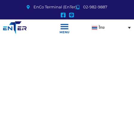
EnCo Terminal (EnTer)
02-982-9887
ไทย
MENU