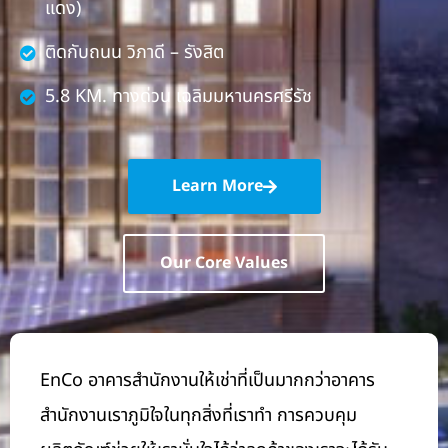
แดง)
ติดกับถนน วิภาดี – รังสิต
5.8 KM. ทางด่วน เฉลิมมหานครศรีรัช
Learn More
Our Core Values
EnCo อาคาร
สำนักงานให้เช่า
ที่เป็นมากกว่าอาคาร
สำนักงาน
เราภูมิใจในทุกสิ่งที่เราทำ การควบคุม