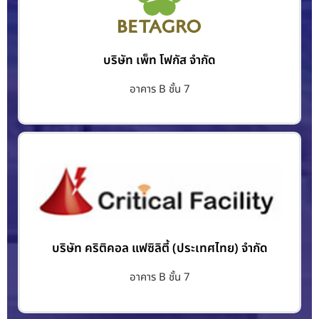
บริษัท เพ็ท โฟกัส จำกัด
อาคาร B ชั้น 7
บริษัท คริติคอล แฟซิลิตี้ (ประเทศไทย) จำกัด
อาคาร B ชั้น 7