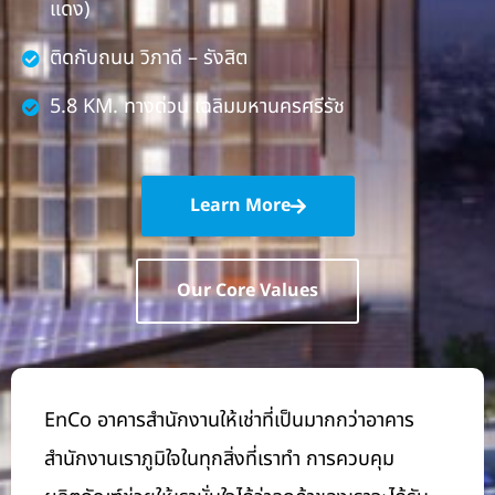
แดง)
ติดกับถนน วิภาดี – รังสิต
5.8 KM. ทางด่วน เฉลิมมหานครศรีรัช
Learn More
Our Core Values
EnCo อาคาร
สำนักงานให้เช่า
ที่เป็นมากกว่าอาคาร
สำนักงาน
เราภูมิใจในทุกสิ่งที่เราทำ การควบคุม