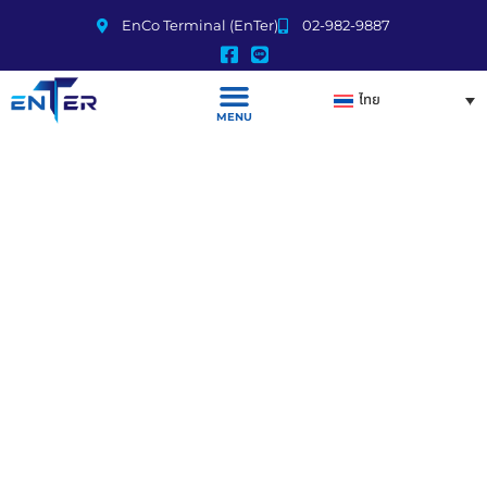
EnCo Terminal (EnTer)
02-982-9887
ไทย
MENU