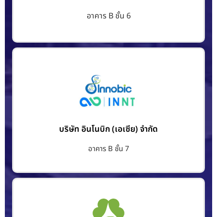
อาคาร B ชั้น 6
บริษัท อินโนบิก (เอเซีย) จำกัด
อาคาร B ชั้น 7