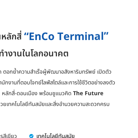
“
E
n
C
o
T
e
r
m
i
n
a
l
”
ลักสี่
ารทำงานในโลกอนาคต
ัด ตอกย้ำความสำเร็จผู้พัฒนาอสังหาริมทรัพย์ เปิดตัว
กงานที่ตอบโจทย์ไลฟ์สไตล์และการใช้ชีวิตอย่างลงตัว
หลักสี่-ดอนเมือง พร้อมชูแนวคิด
The Future
วยเทคโนโลยีทันสมัยและสิ่งอำนวยความสะดวกครบ
สีเขียว
เทคโนโลยีทันสมัย