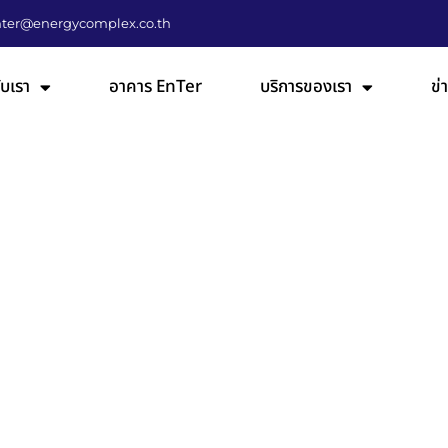
nter@energycomplex.co.th
กับเรา
อาคาร EnTer
บริการของเรา
ข่